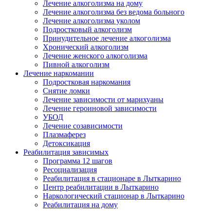
Лечение алкоголизма на дому
Лечение алкоголизма без ведома больного
Лечение алкоголизма уколом
Подростковый алкоголизм
Принудительное лечение алкоголизма
Хронический алкоголизм
Лечение женского алкоголизма
Пивной алкоголизм
Лечение наркомании
Подростковая наркомания
Снятие ломки
Лечение зависимости от марихуаны
Лечение героиновой зависимости
УБОД
Лечение созависимости
Плазмаферез
Детоксикация
Реабилитация зависимых
Программа 12 шагов
Ресоциализация
Реабилитация в стационаре в Лыткарино
Центр реабилитации в Лыткарино
Наркологический стационар в Лыткарино
Реабилитация на дому