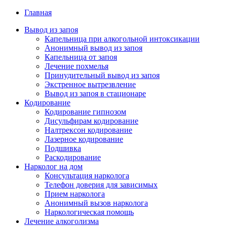
Главная
Вывод из запоя
Капельница при алкогольной интоксикации
Анонимный вывод из запоя
Капельница от запоя
Лечение похмелья
Принудительный вывод из запоя
Экстренное вытрезвление
Вывод из запоя в стационаре
Кодирование
Кодирование гипнозом
Дисульфирам кодирование
Налтрексон кодирование
Лазерное кодирование
Подшивка
Раскодирование
Нарколог на дом
Консультация нарколога
Телефон доверия для зависимых
Прием нарколога
Анонимный вызов нарколога
Наркологическая помощь
Лечение алкоголизма