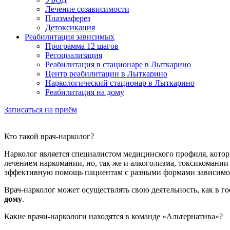
Лечение созависимости
Плазмаферез
Детоксикация
Реабилитация зависимых
Программа 12 шагов
Ресоциализация
Реабилитация в стационаре в Лыткарино
Центр реабилитации в Лыткарино
Наркологический стационар в Лыткарино
Реабилитация на дому
Записаться на приём
Кто такой врач-нарколог?
Нарколог является специалистом медицинского профиля, котор
лечением наркомании, но, так же и алкоголизма, токсикомании
эффективную помощь пациентам с разными формами зависимо
Врач-нарколог может осуществлять свою деятельность, как в го
дому
.
Какие врачи-наркологи находятся в команде «Альтернатива»?