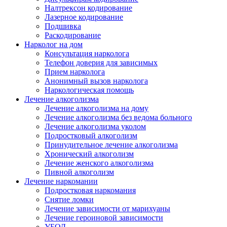
Налтрексон кодирование
Лазерное кодирование
Подшивка
Раскодирование
Нарколог на дом
Консультация нарколога
Телефон доверия для зависимых
Прием нарколога
Анонимный вызов нарколога
Наркологическая помощь
Лечение алкоголизма
Лечение алкоголизма на дому
Лечение алкоголизма без ведома больного
Лечение алкоголизма уколом
Подростковый алкоголизм
Принудительное лечение алкоголизма
Хронический алкоголизм
Лечение женского алкоголизма
Пивной алкоголизм
Лечение наркомании
Подростковая наркомания
Снятие ломки
Лечение зависимости от марихуаны
Лечение героиновой зависимости
УБОД