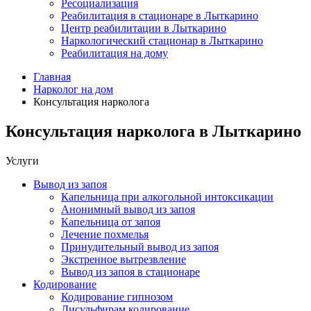
Ресоциализация
Реабилитация в стационаре в Лыткарино
Центр реабилитации в Лыткарино
Наркологический стационар в Лыткарино
Реабилитация на дому
Главная
Нарколог на дом
Консультация нарколога
Консультация нарколога в Лыткарино
Услуги
Вывод из запоя
Капельница при алкогольной интоксикации
Анонимный вывод из запоя
Капельница от запоя
Лечение похмелья
Принудительный вывод из запоя
Экстренное вытрезвление
Вывод из запоя в стационаре
Кодирование
Кодирование гипнозом
Дисульфирам кодирование