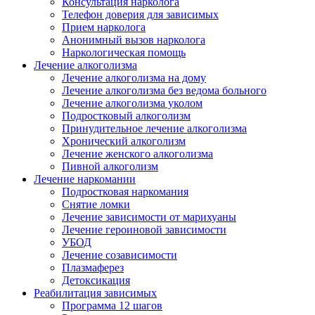
Консультация нарколога
Телефон доверия для зависимых
Прием нарколога
Анонимный вызов нарколога
Наркологическая помощь
Лечение алкоголизма
Лечение алкоголизма на дому
Лечение алкоголизма без ведома больного
Лечение алкоголизма уколом
Подростковый алкоголизм
Принудительное лечение алкоголизма
Хронический алкоголизм
Лечение женского алкоголизма
Пивной алкоголизм
Лечение наркомании
Подростковая наркомания
Снятие ломки
Лечение зависимости от марихуаны
Лечение героиновой зависимости
УБОД
Лечение созависимости
Плазмаферез
Детоксикация
Реабилитация зависимых
Программа 12 шагов