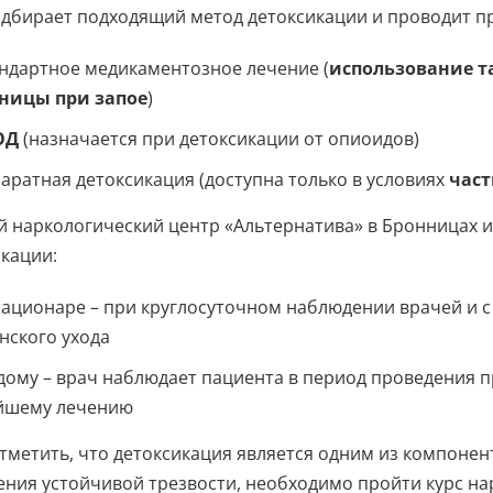
одбирает подходящий метод детоксикации и проводит пр
ндартное медикаментозное лечение (
использование т
ницы при запое
)
ОД
(назначается при детоксикации от опиоидов)
аратная детоксикация (доступна только в условиях
част
 наркологический центр «Альтернатива» в Бронницах и
кации:
тационаре – при круглосуточном наблюдении врачей и 
нского ухода
дому – врач наблюдает пациента в период проведения 
йшему лечению
тметить, что детоксикация является одним из компонен
ения устойчивой трезвости, необходимо пройти курс н