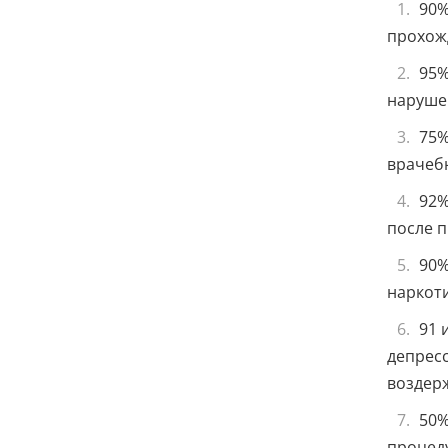
90%
прохож
95%
наруше
75%
врачеб
92%
после 
90%
наркот
91 
депресс
воздер
50%
процеду