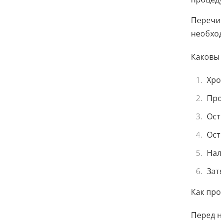
Перечис
необхо
Каковы
Хро
Про
Ост
Ост
Нал
Зат
Как про
Перед н