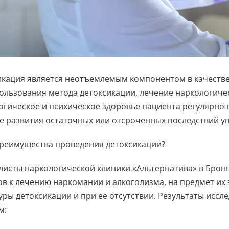
икация является неотъемлемым компонентом в качеств
ользования метода детоксикации, лечение наркологичес
огическое и психическое здоровье пациента регулярно
е развития остаточных или отсроченных последствий уп
преимущества проведения детоксикации?
листы наркологической клиники «Альтернатива» в Брон
в к лечению наркомании и алкоголизма, на предмет их 
ры детоксикации и при ее отсутствии. Результаты исс
м: