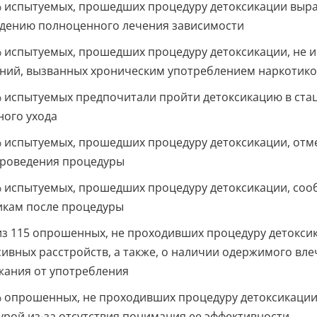
 испытуемых, прошедших процедуру детоксикации выраз
дению полноценного лечения зависимости
 испытуемых, прошедших процедуру детоксикации, не 
ний, вызванных хроническим употреблением наркотиков
 испытуемых предпочитали пройти детоксикацию в стац
ного ухода
 испытуемых, прошедших процедуру детоксикации, отме
проведения процедуры
 испытуемых, прошедших процедуру детоксикации, сооб
икам после процедуры
из 115 опрошенных, не проходивших процедуру детокси
ивных расстройств, а также, о наличии одержимого вле
жания от употребления
 опрошенных, не проходивших процедуру детоксикации
рой из-за отсутствия понимания ее эффективности