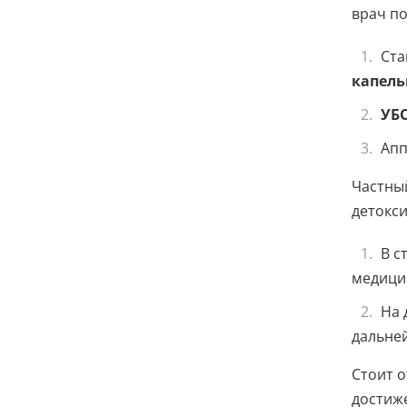
врач п
Ста
капель
УБ
Апп
Частный
детокси
В с
медици
На 
дальне
Стоит о
достиж