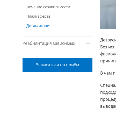
Лечение созависимости
Плазмаферез
Детоксикация
Детокс
Реабилитация зависимых
Без исп
физиол
причин
Записаться на приём
В чем 
Специа
подходо
процеду
вывода