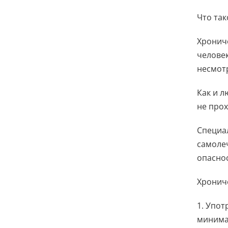
Что так
Хрониче
челове
несмот
Как и л
не про
Специа
самоле
опаснос
Хронич
1. Упот
минима