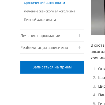
Хронический алкоголизм
Лечение женского алкоголизма
Пивной алкоголизм
Лечение наркомании
В соот
Реабилитация зависимых
алкогол
хрониче
Записаться на приём
Онк
Кар
Цир
Пан
Гип