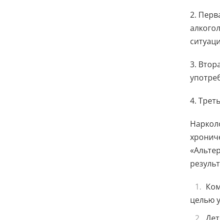
2. Перв
алкого
ситуац
3. Втор
употре
4. Трет
Наркол
хронич
«Альтер
резуль
Ком
целью 
Дет