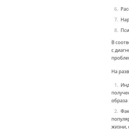
Рас
Нар
Пси
В соотв
с диагн
пробле
На разв
Инд
получе
образа
Фак
популяр
жизни,