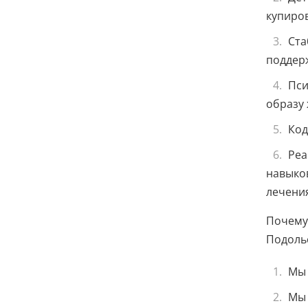
купиров
Ста
поддер
Пси
образу
Код
Реа
навыков
лечения
Почему
Подоль
Мы 
Мы 