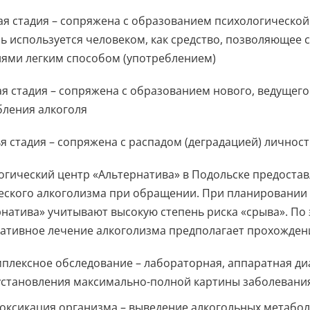
ая стадия – сопряжена с образованием психологической 
ль используется человеком, как средство, позволяющее
иями легким способом (употреблением)
ая стадия – сопряжена с образованием нового, ведущег
бления алкоголя
ья стадия – сопряжена с распадом (деградацией) личност
огический центр «Альтернатива» в Подольске предоста
еского алкоголизма при обращении. При планировании 
натива» учитывают высокую степень риска «срыва». По 
тативное лечение алкоголизма предполагает прохожден
плексное обследование – лабораторная, аппаратная диа
установления максимально-полной картины заболевани
оксикация организма – выведение алкогольных метабол