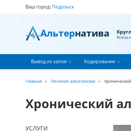
Ваш город:
Подольск
Альтер
натива
Круг
Выезд н
Вывод из запоя
Кодирование
Главная
Лечение алкоголизма
Хронический
Хронический ал
УСЛУГИ