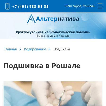
Ваш город:
Рошаль
+7 (499) 938-51-35
Альтер
натива
Круглосуточная наркологическая помощь
Выезд на дом в Рошале
Главная
Кодирование
Подшивка
Подшивка в Рошале