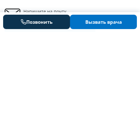
Напишите на почту
info@clinic-alternativa.ru
Позвонить
Вызвать врача
Получить консультацию
Главная
О центре
Цены
Специалисты
Новости
Контакты
© 2013 – 2026. Альтернатива. Все права защищены.
Обращаем ваше внимание, что сайт носит исключительно
информационный характер и ни при каких условиях не является
публичной офертой.
Услуги оказывает ООО "КЛИНИКА АЛЬТЕРНАТИВА" согласно
лицензии: Л041-01162-50/01384215