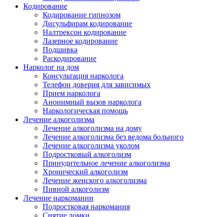
Кодирование
Кодирование гипнозом
Дисульфирам кодирование
Налтрексон кодирование
Лазерное кодирование
Подшивка
Раскодирование
Нарколог на дом
Консультация нарколога
Телефон доверия для зависимых
Прием нарколога
Анонимный вызов нарколога
Наркологическая помощь
Лечение алкоголизма
Лечение алкоголизма на дому
Лечение алкоголизма без ведома больного
Лечение алкоголизма уколом
Подростковый алкоголизм
Принудительное лечение алкоголизма
Хронический алкоголизм
Лечение женского алкоголизма
Пивной алкоголизм
Лечение наркомании
Подростковая наркомания
Снятие ломки