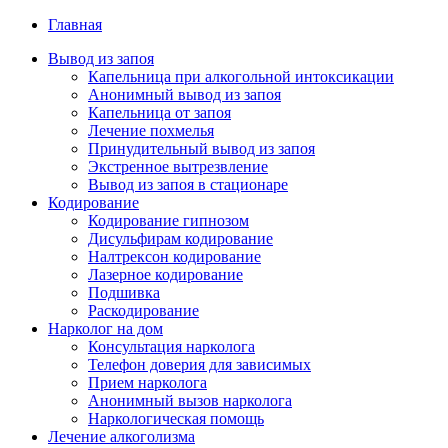
Главная
Вывод из запоя
Капельница при алкогольной интоксикации
Анонимный вывод из запоя
Капельница от запоя
Лечение похмелья
Принудительный вывод из запоя
Экстренное вытрезвление
Вывод из запоя в стационаре
Кодирование
Кодирование гипнозом
Дисульфирам кодирование
Налтрексон кодирование
Лазерное кодирование
Подшивка
Раскодирование
Нарколог на дом
Консультация нарколога
Телефон доверия для зависимых
Прием нарколога
Анонимный вызов нарколога
Наркологическая помощь
Лечение алкоголизма