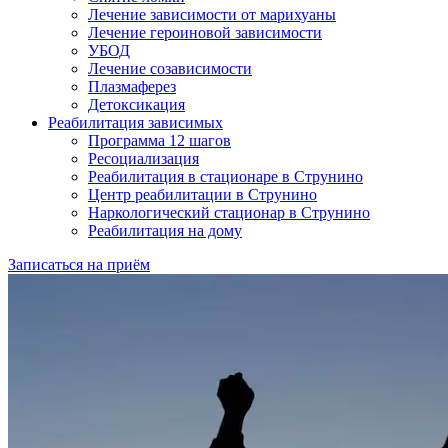
Лечение зависимости от марихуаны
Лечение героиновой зависимости
УБОД
Лечение созависимости
Плазмаферез
Детоксикация
Реабилитация зависимых
Программа 12 шагов
Ресоциализация
Реабилитация в стационаре в Струнино
Центр реабилитации в Струнино
Наркологический стационар в Струнино
Реабилитация на дому
Записаться на приём